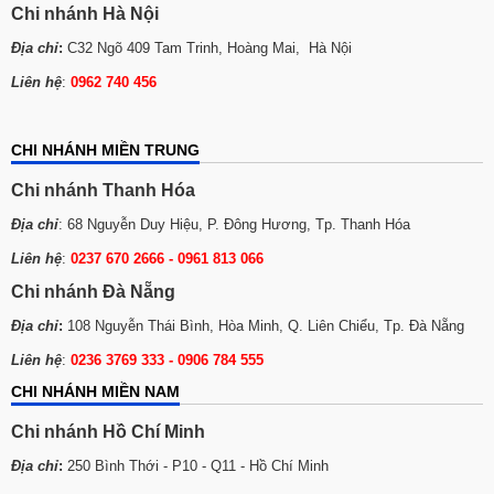
Chi nhánh Hà Nội
Địa chỉ
:
C32 Ngõ 409 Tam Trinh, Hoàng Mai, Hà Nội
Liên hệ
:
0962 740 456
online pokies payid
Aviator
CHI NHÁNH MIỀN TRUNG
Aviator
Chi nhánh Thanh Hóa
Địa chỉ
: 68 Nguyễn Duy Hiệu, P. Đông Hương, Tp. Thanh Hóa
Liên hệ
:
0237 670 2666 - 0961 813 066
Chi nhánh Đà Nẵng
Địa chỉ
:
108 Nguyễn Thái Bình, Hòa Minh, Q. Liên Chiểu, Tp. Đà Nẵng
Liên hệ
:
0236 3769 333 - 0906 784 555
CHI NHÁNH MIỀN NAM
Chi nhánh Hồ Chí Minh
Địa chỉ
:
250 Bình Thới - P10 - Q11 - Hồ Chí Minh