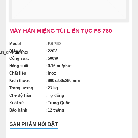
THIẾT BỊ KHÁC
MÁY ĐÓNG GÓI
MÁY HÀN MIỆNG TÚI LIÊN TỤC FS 780
MÁY ÉP DẦU THỰC VẬT
Model
: FS 780
Điện áp
: 220V
un_divertimento
Công suất
: 500W
Năng suất
: 0-16 m /phút
Chất liệu
: Inox
Kích thước
: 800x350x280 mm
Trọng lượng
: 23 kg
Chế độ hàn
: Tự động
Xuất xứ
: Trung Quốc
Bảo hành
: 12 tháng
SẢN PHẨM NỔI BẬT