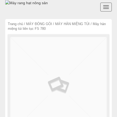
DANH MỤC SẢN PHẨM
TOGG
MÁY RANG HẠT VIỆT NAM
NAVI
Trang chủ
/
MÁY ĐÓNG GÓI
/
MÁY HÀN MIỆNG TÚI
/ Máy hàn
miệng túi liên tục FS 780
MÁY RANG HẠT TRUNG QUỐC
LINH KIỆN MÁY RANG HẠT
LÒ SẤY CÔNG NGHIỆP
MÁY THÁI RAU CỦ QUẢ
CHƯA PHÂN LOẠI
MÁY LÀM SỮA ĐẬU NÀNH
MÁY XAY HẠT NÔNG SẢN