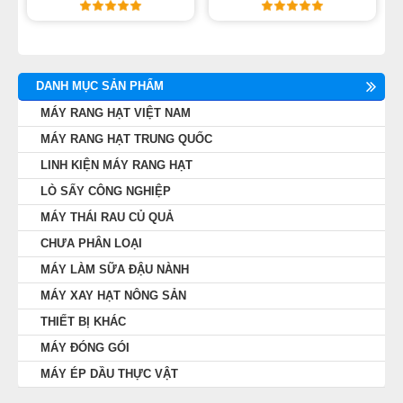
DANH MỤC SẢN PHẨM
MÁY RANG HẠT VIỆT NAM
MÁY RANG HẠT TRUNG QUỐC
LINH KIỆN MÁY RANG HẠT
LÒ SẤY CÔNG NGHIỆP
MÁY THÁI RAU CỦ QUẢ
CHƯA PHÂN LOẠI
MÁY LÀM SỮA ĐẬU NÀNH
MÁY XAY HẠT NÔNG SẢN
THIẾT BỊ KHÁC
MÁY ĐÓNG GÓI
MÁY ÉP DẦU THỰC VẬT