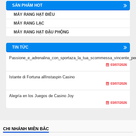
SẢN PHẨM HOT
MÁY RANG HẠT ĐIỀU
MÁY RANG LẠC
MÁY RANG HẠT ĐẬU PHỘNG
TIN TỨC
Passione_e_adrenalina_con_sportaza_la_tua_scommessa_vincente_per
03/07/2026
Istante di Fortuna allInstaspin Casino
03/07/2026
Alegría en los Juegos de Casino Joy
03/07/2026
CHI NHÁNH MIỀN BẮC