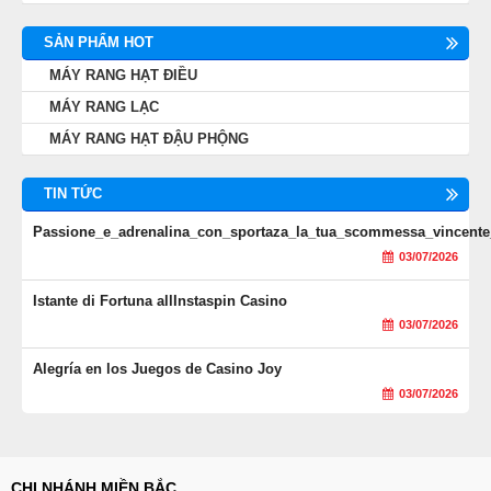
SẢN PHẨM HOT
MÁY RANG HẠT ĐIỀU
MÁY RANG LẠC
MÁY RANG HẠT ĐẬU PHỘNG
TIN TỨC
Passione_e_adrenalina_con_sportaza_la_tua_scommessa_vincente
03/07/2026
Istante di Fortuna allInstaspin Casino
03/07/2026
Alegría en los Juegos de Casino Joy
03/07/2026
CHI NHÁNH MIỀN BẮC