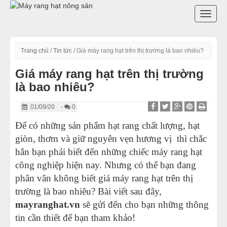
DANH MỤC SẢN PHẨM
TOGG
MÁY RANG HẠT VIỆT NAM
NAVI
Trang chủ
/
Tin tức
/
Giá máy rang hạt trên thị trường là bao nhiêu?
MÁY RANG HẠT TRUNG QUỐC
Giá máy rang hạt trên thị trường
là bao nhiêu?
LINH KIỆN MÁY RANG HẠT
01/09/20
-
0
LÒ SẤY CÔNG NGHIỆP
Để có những sản phẩm hạt rang chất lượng, hạt
MÁY THÁI RAU CỦ QUẢ
giòn, thơm và giữ nguyên vẹn hương vị thì chắc
hẳn bạn phải biết đến những chiếc máy rang hạt
CHƯA PHÂN LOẠI
công nghiệp hiện nay. Nhưng có thể bạn đang
phân vân không biết giá máy rang hạt trên thị
MÁY LÀM SỮA ĐẬU NÀNH
trường là bao nhiêu? Bài viết sau đây,
mayranghat.vn
sẽ gửi đến cho bạn những thông
MÁY XAY HẠT NÔNG SẢN
tin cần thiết để bạn tham khảo!