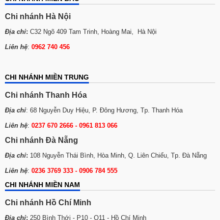
Chi nhánh Hà Nội
Địa chỉ
:
C32 Ngõ 409 Tam Trinh, Hoàng Mai, Hà Nội
Liên hệ
:
0962 740 456
online pokies payid
Aviator
CHI NHÁNH MIỀN TRUNG
Aviator
Chi nhánh Thanh Hóa
Địa chỉ
: 68 Nguyễn Duy Hiệu, P. Đông Hương, Tp. Thanh Hóa
Liên hệ
:
0237 670 2666 - 0961 813 066
Chi nhánh Đà Nẵng
Địa chỉ
:
108 Nguyễn Thái Bình, Hòa Minh, Q. Liên Chiểu, Tp. Đà Nẵng
Liên hệ
:
0236 3769 333 - 0906 784 555
CHI NHÁNH MIỀN NAM
Chi nhánh Hồ Chí Minh
Địa chỉ
:
250 Bình Thới - P10 - Q11 - Hồ Chí Minh