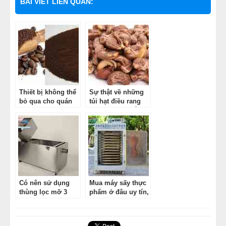
BÀI VIẾT LIÊN QUAN:
Thiết bị không thể
Sự thật về những
bỏ qua cho quán
túi hạt điều rang
cafe – Máy xay cafe
muối bạn ăn hằng
ngày?
Có nên sử dụng
Mua máy sấy thực
thùng lọc mỡ 3
phẩm ở đâu uy tín,
ngăn trong các nhà
chất lượng tốt?
hàng?