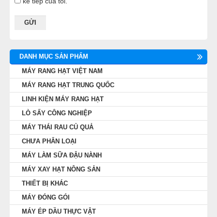
kế tiếp của tôi.
DANH MỤC SẢN PHẨM
MÁY RANG HẠT VIỆT NAM
MÁY RANG HẠT TRUNG QUỐC
LINH KIỆN MÁY RANG HẠT
LÒ SẤY CÔNG NGHIỆP
MÁY THÁI RAU CỦ QUẢ
CHƯA PHÂN LOẠI
MÁY LÀM SỮA ĐẬU NÀNH
MÁY XAY HẠT NÔNG SẢN
THIẾT BỊ KHÁC
MÁY ĐÓNG GÓI
MÁY ÉP DẦU THỰC VẬT